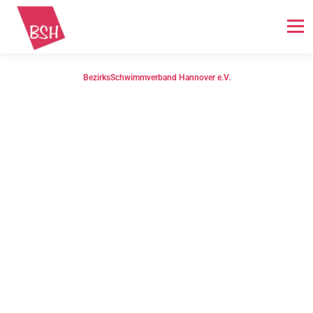
Menü
BezirksSchwimmverband Hannover e.V.
STARTSEITE
NEWS
BSH ALLGEMEIN
SCHWIMMEN
WASSERBALL
BREITENSPORT
IMPRESSUM