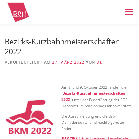
Zum
Inhalt
Menü
springen
STARTSEITE
NEWS
BSH ALLGEMEIN
Bezirks-Kurzbahnmeisterschaften
2022
SCHWIMMEN
WASSERBALL
BREITENSPORT
VERÖFFENTLICHT AM
27. MÄRZ 2022
VON
DD
IMPRESSUM
Am 8. und 9. Oktober 2022 fanden die
Bezirks-Kurzbahnmeisterschaften
2022
unter der Federführung der SGS
Hannover im Stadionbad Hannover statt.
Die Ausschreibung und die dsv-
Definitionsdatei sind nachfolgend zu
finden:
BKM 2022 | Ausschreibung
Herunterladen