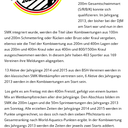
200m Gesamtschwimmart
(S/R/B/K) konnte sich
qualifizieren. Im Jahrgang
2013, der bisher bei der DJM
am Start war und nun in den
SMK integriert wurde, werden die Titel über Kombiwertungen aus 100m
und 200m Schmetterling oder Rücken oder Brust oder Kraul vergeben,
ebenso wie die Titel der Kombiwertung aus 200m und 400m Lagen oder
aus 200m und 400m Kraul oder aus 400m und 800/1500m Kraul
ausgeschwommen werden. In diesem Jahr haben 463 Sportler aus 169
Vereinen ihre Meldungen abgegeben.
13 Aktive der Jahrgänge 2014 und 2015 aus den BSH-Vereinen werden in
den klassischen SMK-Wettkämpfen vertreten sein, 6 Aktive des Jahrgangs
2013 werden in den Kombiwertungen am Start sein.
Los geht es am Freitag mit den 400m Freistil, gefolgt von einem bunten
Mix an Wettkampfstrecken aller drei Jahrgänge. Den Abschluss bilden im
SMK die 200m Lagen und die 50m-Sprintwertungen des Jahrgangs 2013
am Sonntag. Alle erzielten Zeiten der Jahrgänge 2014 und 2015 werden in
Punkte umgerechnet, so dass sich nach den sieben Pflichtstarts ein
Gesamtranking nach World-Aquatics-Punkten ergibt. In der Kombiwertung
des Jahrgangs 2013 werden die Zeiten der jeweils zwei Starts addiert.