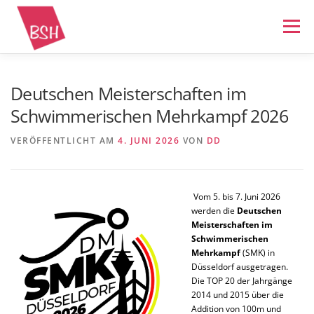
Zum
Inhalt
Menü
springen
STARTSEITE
NEWS
BSH ALLGEMEIN
Deutschen Meisterschaften im
Schwimmerischen Mehrkampf 2026
SCHWIMMEN
WASSERBALL
BREITENSPORT
VERÖFFENTLICHT AM
4. JUNI 2026
VON
DD
IMPRESSUM
Vom 5. bis 7. Juni 2026
werden die
Deutschen
Meisterschaften im
Schwimmerischen
Mehrkampf
(SMK) in
Düsseldorf ausgetragen.
Die TOP 20 der Jahrgänge
2014 und 2015 über die
Addition von 100m und